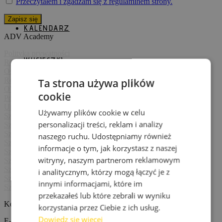
Przeczytałem i zgadzam się z regulaminem strony.
KALENDARZ
ADV Academy
Polityka prywatności
WYCIECZKI
Regulamin szkoleń
Oświadczenie uczestnika szkolenia
Regulamin sklepu
Ta strona używa plików
OWU wycieczek motocyklowych
INNE
cookie
Polityka zwrotów
Umowa wynajmu motocykla
Używamy plików cookie w celu
KONTAKT
Szkolenie motocyklowe Wrocław
NASZ ZESPÓŁ
personalizacji treści, reklam i analizy
Szkolenie motocyklowe Lublin
GALERIA
Szkolenie motocyklowe Łódź
naszego ruchu. Udostępniamy również
GDZIE SZKOLIMY
Szkolenie motocyklowe Poznań
informacje o tym, jak korzystasz z naszej
WYNAJEM MOTOCYKLI
Szkolenie motocyklowe Kraków
OPONY
witryny, naszym partnerom reklamowym
Szkolenie motocyklowe Warszawa
EVENTY DLA FIRM
Szkolenie motocyklowe Śląsk
i analitycznym, którzy mogą łączyć je z
PRACA
Szkolenie motocyklowe Gdańsk
innymi informacjami, które im
BLOG
Szkolenie motocyklowe Białystok
FAQ
przekazałeś lub które zebrali w wyniku
Kontakt
korzystania przez Ciebie z ich usług.
0
Dowiedz się więcej
E-mail
zbyszek@advacademy.pl