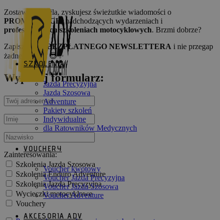
Skip
Zostawiasz maila, zyskujesz świeżutkie wiadomości o
to
PROMOCJACH
, nadchodzących wydarzeniach i
content
profesjonalnych szkoleniach motocyklowych
. Brzmi dobrze?
Zapisz się do
BEZPŁATNEGO NEWSLETTERA
i nie przegap
żadnej okazji! 😎✨
SZKOLENIA
Wypełnij formularz:
Jazda Precyzyjna
Jazda Szosowa
Adventure
Pakiety szkoleń
Indywidualne
dla Ratowników Medycznych
VOUCHERY
Zainteresowania:
Szkolenia Jazda Szosowa
Voucher kwotowy
Szkolenia Enduro Adventure
Voucher Jazda Precyzyjna
Szkolenia Jazda Precyzyjna
Voucher Jazda Szosowa
Wycieczki motocyklowe
Voucher Adventure
Vouchery
AKCESORIA ADV