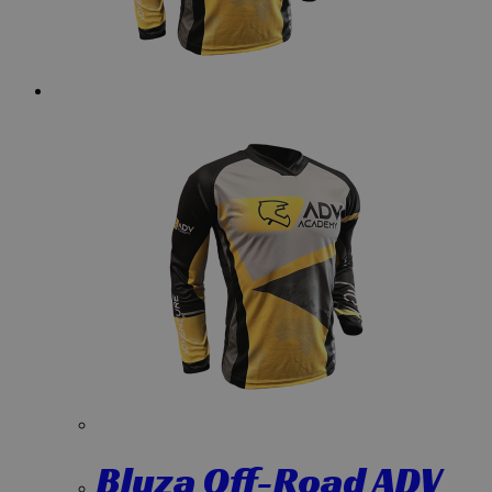
Niezbędne
Wydajność
Targetowanie
Funkcjonalność
Niesklasyfikowane
Niezbędne pliki cookie umożliwiają korzystanie z
podstawowych funkcji strony internetowej, takich jak
logowanie użytkownika i zarządzanie kontem. Bez
niezbędnych plików cookie nie można prawidłowo
korzystać ze strony internetowej.
Dostawca
/
Okres
Nazwa
Domena
przechowywania
CookieScriptConsent
1 miesiąc
CookieScript
advacademy.pl
Bluza Off-Road ADV