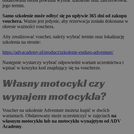
obdarowana osoba powinna wybrać szkolenie oraz zarezerwować
jego termin.
Samo szkolenie może odbyć się po upływie 365 dni od zakupu
vouchera.
Ważne jest jedynie, aby rezerwacja została dokonana w
okresie ważności vouchera.
Aby zrealizować voucher, należy wybrać termin oraz lokalizację
szkolenia na stronie:
https://advacademy.pl/product/szkolenie-enduro-adventure/
Następnie wystarczy wybrać odpowiedni wariant uczestnictwa i
wpisać w koszyku kod znajdujący się na voucherze.
Własny motocykl czy
wynajem motocykla?
Voucher na szkolenie Adventure możesz kupić w dwóch
wariantach. Obdarowany może uczestniczyć w zajęciach
na
własnym motocyklu lub na motocyklu wynajętym od ADV
Academy
.