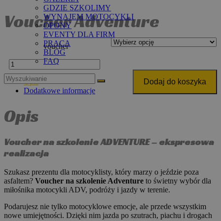
GDZIE SZKOLIMY
Voucher Adventure
WYNAJEM MOTOCYKLI
OPONY
EVENTY DLA FIRM
PRACA
voucher
BLOG
FAQ
ilość
Voucher
Adventure
Opis
Dodaj do koszyka
Dodatkowe informacje
Opis
Voucher na szkolenie ADVENTURE – ekspresowa
realizacja
Szukasz prezentu dla motocyklisty, który marzy o jeździe poza
asfaltem?
Voucher na szkolenie Adventure
to świetny wybór dla
miłośnika motocykli ADV, podróży i jazdy w terenie.
Podarujesz nie tylko motocyklowe emocje, ale przede wszystkim
nowe umiejętności. Dzięki nim jazda po szutrach, piachu i drogach