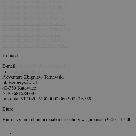
j
Szkolenie motocyklowe Wrocław
p
Szkolenie motocyklowe Lublin
in
Szkolenie motocyklowe Łódź
pi
u
Szkolenie motocyklowe Poznań
st
Szkolenie motocyklowe Kraków
in
Szkolenie motocyklowe Warszawa
Śl
Szkolenie motocyklowe Śląsk
ta
z 
Szkolenie motocyklowe Gdańsk
pr
Szkolenie motocyklowe Białystok
u
śc
Kontakt
ob
u
wy
E-mail
zbyszek@advacademy.pl
s
Tel:
+48 606 100 109
or
Adventure Zbigniew Tarnawski
p
cz
ul. Berberysów 21
wi
40-750 Katowice
In
NIP 7681534840
w
do
nr konta: 51 1020 2430 0000 8602 0029 6756
p
w
Biuro
wi
z
Biuro czynne od poniedziałku do soboty w godzinach 9:00 – 17:00
z
u
Opens
sbjs_session
.advacademy.pl
30 minut
Te
in