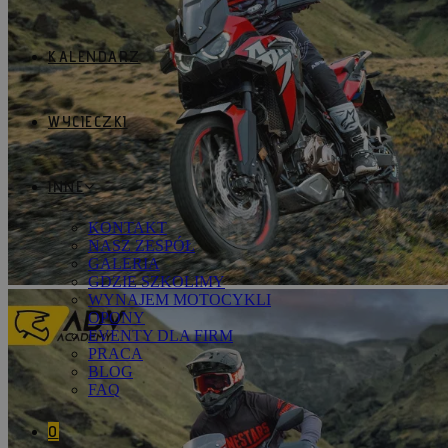
KALENDARZ
WYCIECZKI
INNE
KONTAKT
NASZ ZESPÓŁ
GALERIA
GDZIE SZKOLIMY
WYNAJEM MOTOCYKLI
OPONY
EVENTY DLA FIRM
PRACA
BLOG
FAQ
0