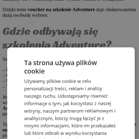
Dzięki temu
voucher na szkolenie Adventure
daje obdarowanemu
dużą swobodę wyboru.
Gdzie odbywają się
szkolenia Adventure?
Szkolenia ADV Academy organizujemy w kilku regionach Polski:
Ta strona używa plików
cookie
–
Dąbrowa Górnicza
– woj. śląskie
–
Grodzisk Mazowiecki
– woj. mazowieckie
Używamy plików cookie w celu
–
Stężyca
– woj. pomorskie
–
Trzebnica
– woj. dolnośląskie
personalizacji treści, reklam i analizy
naszego ruchu. Udostępniamy również
Jeśli szukasz prezentu dla miłośnika motocykli ADV, postaw na
informacje o tym, jak korzystasz z naszej
wiedzę, doświadczenie i przygodę.
Voucher na szkolenie
Adventure
daje możliwość zdobycia umiejętności przydatnych
witryny, naszym partnerom reklamowym i
podczas każdej motocyklowej wyprawy.
analitycznym, którzy mogą łączyć je z
To także dobry wybór dla osób szukających
vouchera na szkolenie
innymi informacjami, które im przekazałeś
enduro
lub
vouchera na jazdę w terenie
, ale zainteresowanych
lub które zebrali w wyniku korzystania
przede wszystkim turystyczną jazdą motocyklem Adventure.