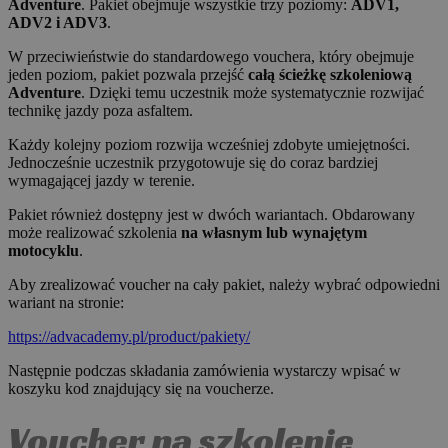
Adventure
. Pakiet obejmuje wszystkie trzy poziomy:
ADV1,
ADV2 i ADV3
.
W przeciwieństwie do standardowego vouchera, który obejmuje
jeden poziom, pakiet pozwala przejść
całą ścieżkę szkoleniową
Adventure
. Dzięki temu uczestnik może systematycznie rozwijać
technikę jazdy poza asfaltem.
Każdy kolejny poziom rozwija wcześniej zdobyte umiejętności.
Jednocześnie uczestnik przygotowuje się do coraz bardziej
wymagającej jazdy w terenie.
Pakiet również dostępny jest w dwóch wariantach. Obdarowany
może realizować szkolenia
na własnym lub wynajętym
motocyklu
.
Aby zrealizować voucher na cały pakiet, należy wybrać odpowiedni
wariant na stronie:
https://advacademy.pl/product/pakiety/
Następnie podczas składania zamówienia wystarczy wpisać w
koszyku kod znajdujący się na voucherze.
Voucher na szkolenie