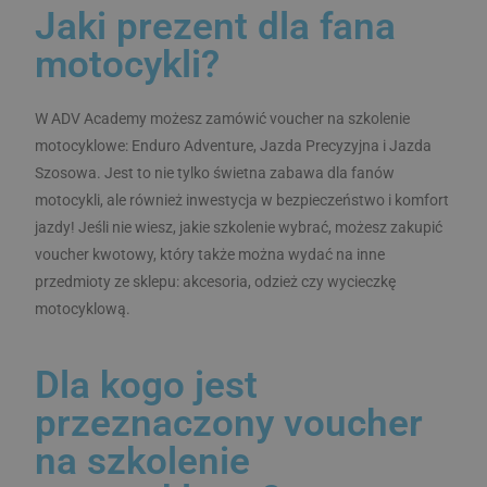
IDE
1 rok
Te
Google LLC
Jaki prezent dla fana
je
.doubleclick.net
pr
Do
motocykli?
za
in
ty
sbjs_migrations
.advacademy.pl
Sesja
s
W ADV Academy możesz zamówić voucher na szkolenie
uż
k
motocyklowe: Enduro Adventure, Jazda Precyzyjna i Jazda
ko
wi
Szosowa. Jest to nie tylko świetna zabawa dla fanów
in
or
motocykli, ale również inwestycja w bezpieczeństwo i komfort
re
jazdy! Jeśli nie wiesz, jakie szkolenie wybrać, możesz zakupić
uż
k
voucher kwotowy, który także można wydać na inne
zo
o
przedmioty ze sklepu: akcesoria, odzież czy wycieczkę
te
motocyklową.
Dla kogo jest
sbjs_current
.advacademy.pl
Sesja
przeznaczony voucher
na szkolenie