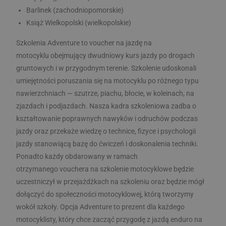
Barlinek (zachodniopomorskie)
Książ Wielkopolski (wielkopolskie)
Niesklasyfikowane
Szkolenia Adventure to voucher na jazdę na
motocyklu obejmujący dwudniowy kurs jazdy po drogach
gruntowych i w przygodnym terenie. Szkolenie udoskonali
umiejętności poruszania się na motocyklu po różnego typu
nawierzchniach — szutrze, piachu, błocie, w koleinach, na
zjazdach i podjazdach. Nasza kadra szkoleniowa zadba o
Niezbędne
Wydajność
Targetowanie
kształtowanie poprawnych nawyków i odruchów podczas
Funkcjonalność
Niesklasyfikowane
jazdy oraz przekaże wiedzę o technice, fizyce i psychologii
Niezbędne pliki cookie umożliwiają korzystanie z
jazdy stanowiącą bazę do ćwiczeń i doskonalenia techniki.
podstawowych funkcji strony internetowej, takich
Ponadto każdy obdarowany w ramach
jak logowanie użytkownika i zarządzanie kontem.
Bez niezbędnych plików cookie nie można
otrzymanego vouchera na szkolenie motocyklowe będzie
prawidłowo korzystać ze strony internetowej.
uczestniczył w przejażdżkach na szkoleniu oraz będzie mógł
DOSTAWCA
/
OKRES
NAZWA
dołączyć do społeczności motocyklowej, którą tworzymy
DOMENA
PRZECHOWYWAN
wokół szkoły. Opcja Adventure to prezent dla każdego
CookieScriptConsent
1 miesiąc
CookieScript
motocyklisty, który chce zacząć przygodę z jazdą enduro na
advacademy.pl