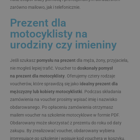
zarówno mailowo, jak i telefonicznie.
Prezent dla
motocyklisty na
urodziny czy imieniny
DOSTAWCA
/
OKRES
NAZWA
OPIS
DOMENA
PRZECHOWYWANIA
DOSTAWCA
/
OKRES
NAZWA
Jeśli szukasz
pomysłu na prezent
dla męża, żony, przyjaciela,
__Secure-
.youtube.com
6 miesięcy
DOMENA
PRZECHOWYWANIA
ROLLOUT_TOKEN
nie mogłeś lepiej trafić. Voucher to
doskonały pomysł
sbjs_current_add
.advacademy.pl
Sesja
na prezent dla motocyklisty
. Oferujemy cztery rodzaje
DOSTAWCA
/
OKRES
NAZWA
OP
DOMENA
PRZECHOWYWANIA
voucherów, które sprawdzą się jako
idealny prezent dla
_fbp
3 miesiące
Uż
Meta Platform
mężczyzny lub kobiety motocyklistki
. Podczas składania
Fa
Inc.
zamówienia na voucher prosimy wpisać imię i nazwisko
do
.advacademy.pl
se
obdarowanego. Po opłaceniu zamówienia otrzymasz
re
ta
mailem voucher na szkolenie motocyklowe w formie PDF.
li
cz
Obdarowany może skorzystać z prezentu do roku od daty
rz
r
zakupu. By zrealizować voucher, obdarowany wybiera
ze
interesujące go szkolenie i wpisuje kod vouchera w koszyku.