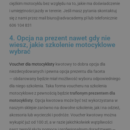
ciężkim motocyklu bez względu na to, jakie ma doświadczenie
i umiejętności jazdy w terenie. Jeśli masz pytania skontaktuj
się z nami przez mail biuro@advacademy.pl lub telefonicznie
606 104 831
4. Opcja na prezent nawet gdy nie
wiesz, jakie szkolenie motocyklowe
wybrać
Voucher dla motocyklisty
kwotowy to dobra opcja dla
VISITOR_PRIVACY_METADATA
6 miesięcy
YouTube
.youtube.com
niezdecydowanych i pewna opcja prezentu dla faceta
Polityce prywatności Google
— obdarowany będzie miał możliwość wyboru odpowiedniego
dla niego szkolenia. Taka forma voucheru na szkolenia
motocyklowe z pewnością będzie
trafionym prezentem dla
motocyklisty
. Opcja kwotowa może być też wykorzystana w
naszym sklepie zarówno na dowolne szkolenie, jak i na odzież,
akcesoria lub wycieczki i podróże. Voucher kwotowy można
wykupić już od 100 zł, a w razie jakichkolwiek wątpliwości
nasz zespół służy pomocą i profesjonalnym doradztwem —