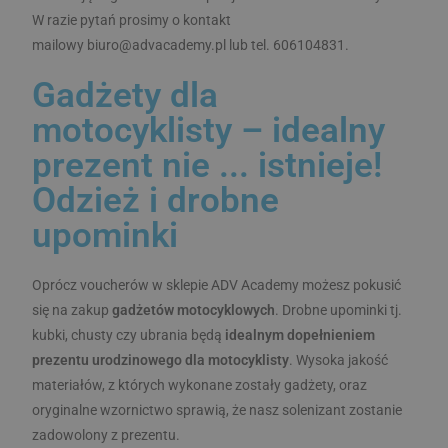
YSC
Sesja
Te
Google LLC
W razie pytań prosimy o kontakt
je
.youtube.com
pr
mailowy biuro@advacademy.pl lub tel. 606104831.
w 
wy
os
Gadżety dla
fi
sbjs_udata
.advacademy.pl
Sesja
motocyklisty – idealny
test_cookie
15 minut
Te
Google LLC
je
.doubleclick.net
pr
prezent nie ... istnieje!
Do
(k
Odzież i drobne
wł
Go
us
upominki
pr
od
wi
ob
Oprócz voucherów w sklepie ADV Academy możesz pokusić
co
się na zakup
gadżetów motocyklowych
. Drobne upominki tj.
VISITOR_INFO1_LIVE
6 miesięcy
Te
Google LLC
kubki, chusty czy ubrania będą
idealnym dopełnieniem
je
.youtube.com
pr
sbjs_first_add
.advacademy.pl
Sesja
prezentu urodzinowego dla motocyklisty
. Wysoka jakość
ab
pr
materiałów, z których wykonane zostały gadżety, oraz
uż
do
oryginalne wzornictwo sprawią, że nasz solenizant zostanie
fi
Y
zadowolony z prezentu.
os