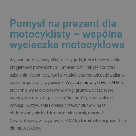
wi
ró
ok
od
Pomysł na prezent dla
wi
z 
st
motocyklisty – wspólna
in
Yo
wycieczka motocyklowa
_gcl_au
3 miesiące
Te
Google LLC
je
.advacademy.pl
pr
_ga_Z905HJ59MR
.advacademy.pl
1 rok 1 miesiąc
Do
Wyjazd motocyklowy ADV to przygoda, która łączy w sobie
za
przyjemne z pożytecznym! Umiejętności nabyte podczas
in
ty
szkolenia trzeba rozwijać i utrwalać, dlatego zdecydowaliśmy
s
uż
się na organizację wycieczek!
Wyjazdy motocyklowe z ADV
to
k
mailchimp_landing_site
28 dni
Mailchimp
ko
starannie wyselekcjonowane drogi gruntowe i szosowe,
advacademy.pl
wi
przemyślenie każdego szczegółu podróży, zapewnienie
in
or
noclegu, wyżywienia i opieka przewodników – nasz
re
uż
obdarowany nie będzie musiał niczym się martwić!
k
zo
Gwarantujemy, że wyprawa z ADV będzie idealnym prezentem
o
te
dla motocyklisty.