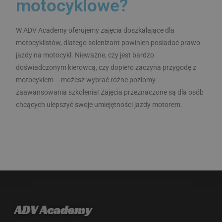
motocyklowe?
W ADV Academy oferujemy zajęcia doszkalające dla
motocyklistów, dlatego solenizant powinien posiadać prawo
_ga
1 rok 1 miesiąc
Google LLC
.advacademy.pl
jazdy na motocykl. Nieważne, czy jest bardzo
doświadczonym kierowcą, czy dopiero zaczyna przygodę z
motocyklem – możesz wybrać różne poziomy
zaawansowania szkolenia! Zajęcia przeznaczone są dla osób
chcących ulepszyć swoje umiejętności jazdy motorem.
ADV Academy