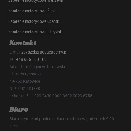
Szkolenie motocyklowe Śląsk
Szkolenie motocyklowe Gdańsk
Szkolenie motocyklowe Białystok
Kontakt
sbjs_session
.advacademy.pl
30 minut
E-mail
zbyszek@advacademy.pl
Tel:
+48 606 100 109
Adventure Zbigniew Tarnawski
ul. Berberysów 21
40-750 Katowice
NIP 7681534840
nr konta: 51 1020 2430 0000 8602 0029 6756
Biuro
Biuro czynne od poniedziałku do soboty w godzinach 9:00 –
17:00