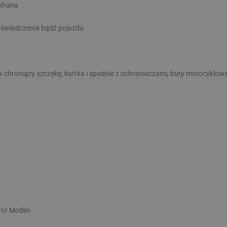
mkhana
doświadczenia bądź pojazdu
n
 chroniący szczękę, kurtka i spodnie z ochraniaczami, buty motocyklowe
Tor Modlin