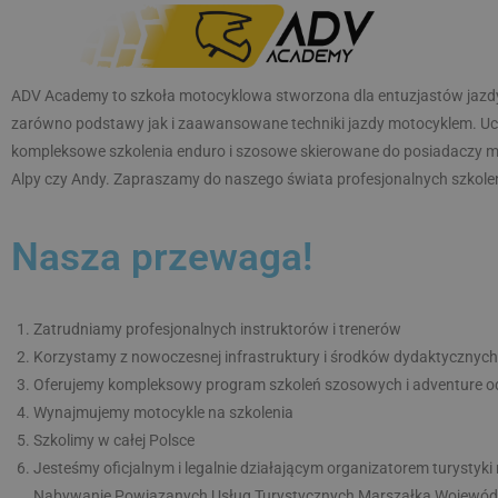
Dlaczego ADV Academy?
ADV Academy to szkoła motocyklowa stworzona dla entuzjastów jazd
zarówno podstawy jak i zaawansowane techniki jazdy motocyklem. Ucz
kompleksowe szkolenia enduro i szosowe skierowane do posiadaczy moto
Alpy czy Andy. Zapraszamy do naszego świata profesjonalnych szkol
Nasza przewaga!
Zatrudniamy profesjonalnych instruktorów i trenerów
Korzystamy z nowoczesnej infrastruktury i środków dydaktycznyc
Oferujemy kompleksowy program szkoleń szosowych i adventure o
Wynajmujemy motocykle na szkolenia
Szkolimy w całej Polsce
Jesteśmy oficjalnym i legalnie działającym organizatorem turystyk
Nabywanie Powiązanych Usług Turystycznych Marszałka Wojewód