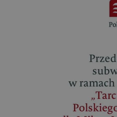
_gcl_au
_ga_Z905HJ59MR
mailchimp_landing_
IDE
sbjs_migrations
sbjs_current
_ga
sbjs_first