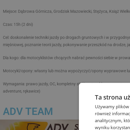
Miejsce: Dąbrowa Górnicza, Grodzisk Mazowiecki, Stężyca, Książ Wielko
Czas: 15h (2 dni)
Cel: doskonalenie techniki jazdy po drogach gruntowych i w przygod
mięśniowej, poznanie teorii jazdy, pokonywanie przeszkód na drodze, 
Dla kogo: dla motocyklistów chcących nabrać pewności siebie w prowa
Motocykl/opony: własny lub można wypożyczyć/opony wyprawowe l
Wymagania: prawo jazdy, OC, kompletny strój motocyklowy przystosowa
adventure, rękawice)
Ta strona u
Używamy plików co
ADV TEAM
również informac
analitycznym, któ
wyniku korzystani