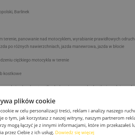
polski, Barlinek
nym terenie, panowanie nad motocyklem, wyrabianie prawidłowych odruch
jazda po różnych nawierzchniach, jazda manewrowa, jazda w błocie
dzeniu ciężkiego motocykla w terenie
ub kostkowe
ny do jazdy adventure (kask chroniący szczękę, kurtka i spodnie z oc
żywa plików cookie
okie w celu personalizacji treści, reklam i analizy naszego ru
je o tym, jak korzystasz z naszej witryny, naszym partnerom re
rzy mogą łączyć je z innymi informacjami, które im przekazałeś l
a przez Ciebie z ich usług.
Dowiedz się więcej