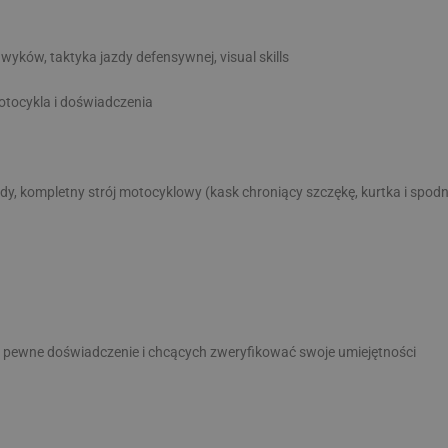
wyków, taktyka jazdy defensywnej, visual skills
otocykla i doświadczenia
, kompletny strój motocyklowy (kask chroniący szczękę, kurtka i spodn
ż pewne doświadczenie i chcących zweryfikować swoje umiejętności