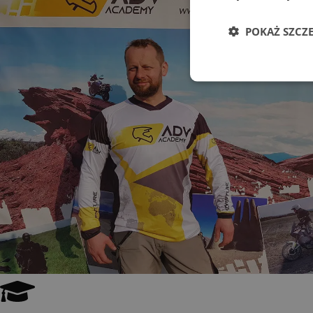
POKAŻ SZCZ
Niezbędne
Ni
Niezbędne pliki cook
zarządzanie kontem. 
NAZWA
CookieScriptConse