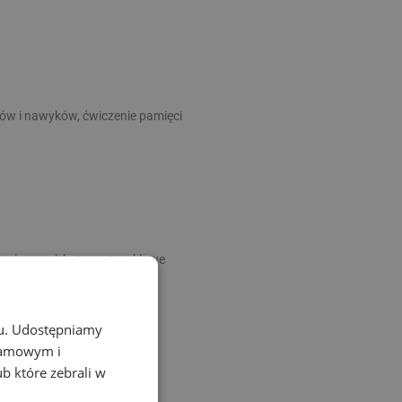
ów i nawyków, ćwiczenie pamięci
hraniaczami, buty motocyklowe
chu. Udostępniamy
klamowym i
ub które zebrali w