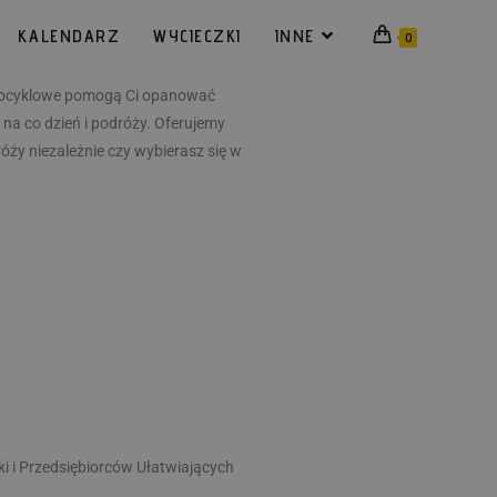
KALENDARZ
WYCIECZKI
INNE
0
otocyklowe pomogą Ci opanować
a co dzień i podróży. Oferujemy
ży niezależnie czy wybierasz się w
ki i Przedsiębiorców Ułatwiających