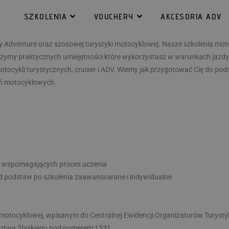
SZKOLENIA
VOUCHERY
AKCESORIA ADV
y Adventure oraz szosowej turystyki motocyklowej. Nasze szkolenia m
ymy praktycznych umiejętności które wykorzystasz w warunkach jazdy n
cykli turystycznych, cruiser i ADV. Wiemy jak przygotować Cię do podró
eń motocyklowych.
h wspomagających proces uczenia
d podstaw po szkolenia zaawansowane i indywidualne
i motocyklowej, wpisanym do Centralnej Ewidencji Organizatorów Turysty
ztwa Śląskiego pod numerem:1531