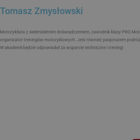
VISITOR_PRIVACY_
Tomasz Zmysłowski
Motocyklista z siedmioletnim doświadczeniem, zawodnik klasy PRO Mo
organizator treningów motocyklowych. Jest również pasjonatem podró
W akademii będzie odpowiadał za wsparcie techniczne i treningi
NAZWA
NAZWA
__Secure-ROLLOU
NAZWA
sbjs_current_add
_fbp
YSC
sbjs_udata
test_cookie
VISITOR_INFO1_LIV
sbjs_first_add