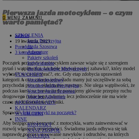
Pierwsza jazda motocyklem – o czym
0
MENU
ZAMKNIJ
warto pamiętać?
Post
SZKOLENIA
aadmin
author:
Post
Jazda Precyzyjna
19 kwietnia, 2023
published:
Post
Jazda Szosowa
Poradnik
category:
Post
Adventure
3 komentarze
comments:
Pakiety szkoleń
Początek przygody z motocyklem zawsze wiąże się z szeregiem
Indywidualne
pytań i wątpliwości. Jak będę używał nowej zabawki?, który model
dla Ratowników Medycznych
wybrać?, w co się ubrać?, etc. Gdy etap zdobycia uprawnień
VOUCHERY
kategorii A oraz zakupu jednośladu mamy już szczęśliwie za sobą
Voucher kwotowy
przychodzi pora na okiełznanie maszyny. Nie ulega wątpliwości, że
Voucher Jazda Precyzyjna
podczas kursu na prawo jazdy poznajemy głównie przepisy ruchu
Voucher Jazda Szosowa
drogowego (takie jego zadanie), lecz jednocześnie nie ma wiele
Voucher Adventure
czasu na doskonalenie techniki.
AKCESORIA ADV
KALENDARZ
Sprawdź:
Jaki motocykl na początek?
WYCIECZKI
INNE
Aby bezpiecznie korzystać z motocykla, warto zainwestować w
KONTAKT
rozwój własnych umiejętności. Świadoma jazda odbywa się tak
NASZ ZESPÓŁ
naprawdę poprzez stosowanie nawyków i odruchów, na których
GALERIA