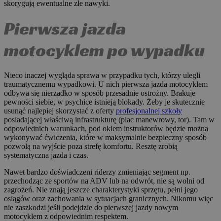
skorygują ewentualne złe nawyki.
Pierwsza jazda
motocyklem po wypadku
Nieco inaczej wygląda sprawa w przypadku tych, którzy ulegli
traumatycznemu wypadkowi. U nich pierwsza jazda motocyklem
odbywa się nierzadko w sposób przesadnie ostrożny. Brakuje
pewności siebie, w psychice istnieją blokady. Żeby je skutecznie
usunąć najlepiej skorzystać z oferty
profesjonalnej szkoły
posiadającej właściwą infrastrukturę (plac manewrowy, tor). Tam w
odpowiednich warunkach, pod okiem instruktorów będzie można
wykonywać ćwiczenia, które w maksymalnie bezpieczny sposób
pozwolą na wyjście poza strefę komfortu. Resztę zrobią
systematyczna jazda i czas.
Nawet bardzo doświadczeni riderzy zmieniając segment np.
przechodząc ze sportów na ADV lub na odwrót, nie są wolni od
zagrożeń. Nie znają jeszcze charakterystyki sprzętu, pełni jego
osiągów oraz zachowania w sytuacjach granicznych. Nikomu więc
nie zaszkodzi jeśli podejdzie do pierwszej jazdy nowym
motocyklem z odpowiednim respektem.