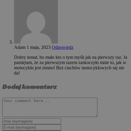
Adam
1 maja, 2023
Odpowiedz
Dobry temat, bo mało kto o tym myśli jak na pierwszy raz. Ja
pamiętam, że za pierwszym razem zaskoczyło mnie to, jak w
motocyklu jest zimno! Bez ciuchów motocyklowych się nie
da!
Dodaj komentarz
Comment
Enter
your
Enter
name