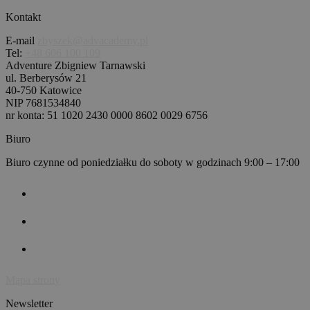
Kontakt
E-mail
zbyszek@advacademy.pl
Tel:
+48 606 100 109
Adventure Zbigniew Tarnawski
ul. Berberysów 21
40-750 Katowice
NIP 7681534840
nr konta: 51 1020 2430 0000 8602 0029 6756
Biuro
Biuro czynne od poniedziałku do soboty w godzinach 9:00 – 17:00
Opens
in
a
Opens
new
in
tab
a
Opens
new
in
tab
a
new
Mapa strony
tab
Newsletter