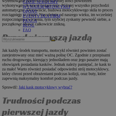
wytrenowanie potrzeba odpowiedniej ilości powtórzeń
GDZIE SZKOLIMY
wykonywanych nawet tysiące razy. Później wszystko przychodzi
WYNAJEM MOTOCYKLI
automatyczne. Oczywiście, budowa motocyklowego skila to proces
OPONY
rozciągnięty w czasie. Niezależnie od naszego wieku, im wcześniej
EVENTY DLA FIRM
rozpoczniemy ćwiczenia, tym szybciej zyskamy pewność siebie, a
PRACA
początkowe obawy całkowicie znikną.
BLOG
FAQ
Przed pierwszą jazdą
Jak każdy środek transportu, motocykl również powinien zostać
zarejestrowany oraz mieć ważną polisę OC. Zgodnie z przepisami
ruchu drogowego, kierujący jednośladem oraz jego pasażer mają
obowiązek posiadania kasków. Jednak należy pamiętać, że kask to
za mało! Warto również posiadać odpowiedni strój motocyklowy,
który chroni przed obrażeniami podczas kolizji, oraz buty, które
zapewnią maksymalny komfort podczas jazdy.
Sprawdź:
Jaki kask motocyklowy wybrać?
Trudności podczas
pierwszej jazdy