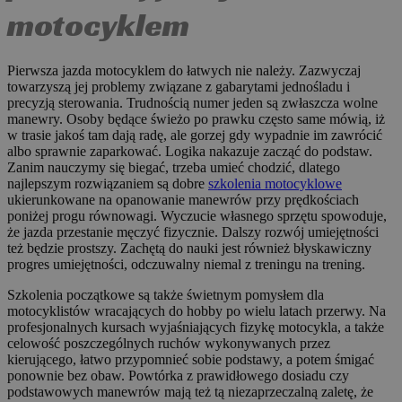
motocyklem
Pierwsza jazda motocyklem do łatwych nie należy. Zazwyczaj
towarzyszą jej problemy związane z gabarytami jednośladu i
precyzją sterowania. Trudnością numer jeden są zwłaszcza wolne
manewry. Osoby będące świeżo po prawku często same mówią, iż
w trasie jakoś tam dają radę, ale gorzej gdy wypadnie im zawrócić
albo sprawnie zaparkować. Logika nakazuje zacząć do podstaw.
Zanim nauczymy się biegać, trzeba umieć chodzić, dlatego
najlepszym rozwiązaniem są dobre
szkolenia motocyklowe
ukierunkowane na opanowanie manewrów przy prędkościach
poniżej progu równowagi. Wyczucie własnego sprzętu spowoduje,
że jazda przestanie męczyć fizycznie. Dalszy rozwój umiejętności
też będzie prostszy. Zachętą do nauki jest również błyskawiczny
progres umiejętności, odczuwalny niemal z treningu na trening.
Szkolenia początkowe są także świetnym pomysłem dla
motocyklistów wracających do hobby po wielu latach przerwy. Na
profesjonalnych kursach wyjaśniających fizykę motocykla, a także
celowość poszczególnych ruchów wykonywanych przez
kierującego, łatwo przypomnieć sobie podstawy, a potem śmigać
ponownie bez obaw. Powtórka z prawidłowego dosiadu czy
podstawowych manewrów mają też tą niezaprzeczalną zaletę, że