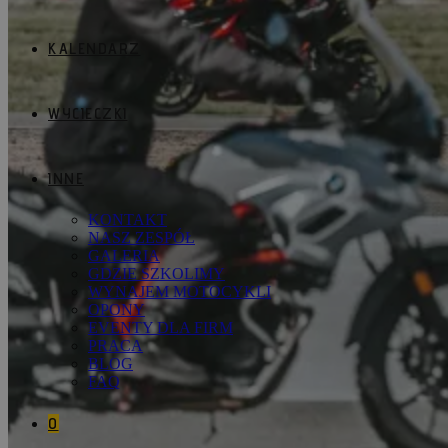
KALENDARZ
WYCIECZKI
INNE
KONTAKT
NASZ ZESPÓŁ
GALERIA
GDZIE SZKOLIMY
WYNAJEM MOTOCYKLI
OPONY
EVENTY DLA FIRM
PRACA
BLOG
FAQ
0