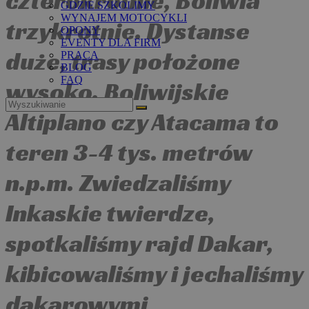
czterokrotnie, Boliwia
GDZIE SZKOLIMY
WYNAJEM MOTOCYKLI
trzykrotnie. Dystanse
OPONY
EVENTY DLA FIRM
duże, trasy położone
PRACA
BLOG
FAQ
wysoko. Boliwijskie
Altiplano czy Atacama to
teren 3-4 tys. metrów
n.p.m. Zwiedzaliśmy
Inkaskie twierdze,
spotkaliśmy rajd Dakar,
kibicowaliśmy i jechaliśmy
dakarowymi