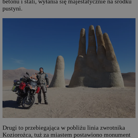
betonu i stali, wyłania się majestatycznie na środku
pustyni.
Drugi to przebiegająca w pobliżu linia zwrotnika
Koziorożca, tuż za miastem postawiono monument