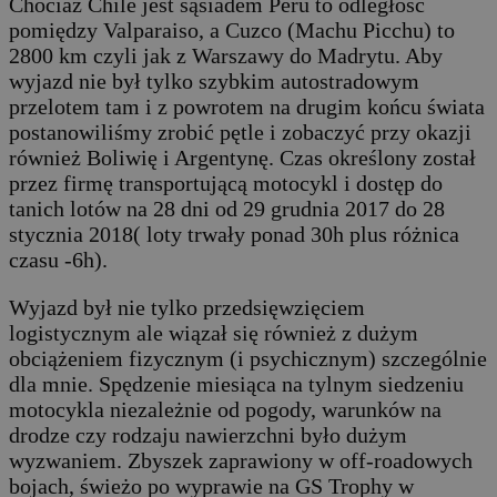
Chociaż Chile jest sąsiadem Peru to odległość
pomiędzy Valparaiso, a Cuzco (Machu Picchu) to
2800 km czyli jak z Warszawy do Madrytu. Aby
wyjazd nie był tylko szybkim autostradowym
przelotem tam i z powrotem na drugim końcu świata
postanowiliśmy zrobić pętle i zobaczyć przy okazji
również Boliwię i Argentynę. Czas określony został
przez firmę transportującą motocykl i dostęp do
tanich lotów na 28 dni od 29 grudnia 2017 do 28
stycznia 2018( loty trwały ponad 30h plus różnica
czasu -6h).
Wyjazd był nie tylko przedsięwzięciem
logistycznym ale wiązał się również z dużym
obciążeniem fizycznym (i psychicznym) szczególnie
dla mnie. Spędzenie miesiąca na tylnym siedzeniu
motocykla niezależnie od pogody, warunków na
drodze czy rodzaju nawierzchni było dużym
wyzwaniem. Zbyszek zaprawiony w off-roadowych
bojach, świeżo po wyprawie na GS Trophy w