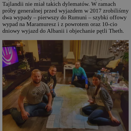
Tajlandii nie miał takich dylematów. W ramach
próby generalnej przed wyjazdem w 2017 zrobiliśmy
dwa wypady – pierwszy do Rumuni – szybki offowy
wypad na Maramuresz i z powrotem oraz 10-cio
dniowy wyjazd do Albanii i objechanie pętli Theth.