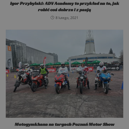
Igor Przybylski: ADV Academy to przykład na to, jak
Polityce prywatności Google
robić coś dobrze i z pasją
8 lutego, 2021
DOSTAWCA
/
OKRES
NAZWA
OPIS
DOMENA
PRZECHOWYWANIA
DOSTAWCA
/
OKRES
NAZWA
__Secure-
.youtube.com
6 miesięcy
DOMENA
PRZECHOWYWANIA
ROLLOUT_TOKEN
sbjs_current_add
.advacademy.pl
Sesja
Motogymkhana na targach Poznań Motor Show
DOSTAWCA
/
OKRES