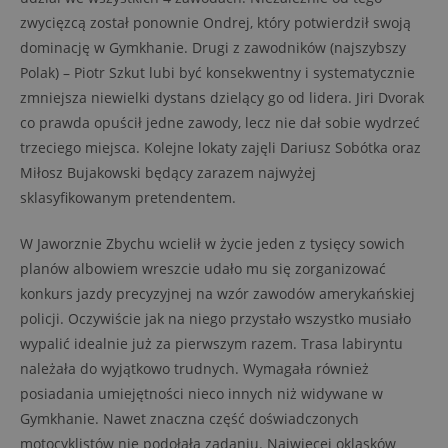
zwycięzcą został ponownie Ondrej, który potwierdził swoją
dominację w Gymkhanie. Drugi z zawodników (najszybszy
Polak) – Piotr Szkut lubi być konsekwentny i systematycznie
zmniejsza niewielki dystans dzielący go od lidera. Jiri Dvorak
co prawda opuścił jedne zawody, lecz nie dał sobie wydrzeć
trzeciego miejsca. Kolejne lokaty zajęli Dariusz Sobótka oraz
Miłosz Bujakowski będący zarazem najwyżej
sklasyfikowanym pretendentem.
W Jaworznie Zbychu wcielił w życie jeden z tysięcy sowich
planów albowiem wreszcie udało mu się zorganizować
konkurs jazdy precyzyjnej na wzór zawodów amerykańskiej
policji. Oczywiście jak na niego przystało wszystko musiało
wypalić idealnie już za pierwszym razem. Trasa labiryntu
należała do wyjątkowo trudnych. Wymagała również
posiadania umiejętności nieco innych niż widywane w
Gymkhanie. Nawet znaczna część doświadczonych
motocyklistów nie podołała zadaniu. Najwięcej oklasków