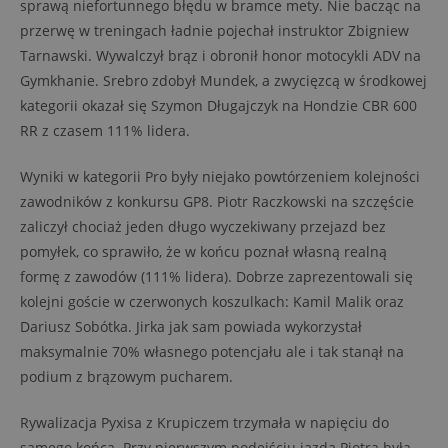
sprawą niefortunnego błędu w bramce mety. Nie bacząc na
przerwę w treningach ładnie pojechał instruktor Zbigniew
Tarnawski. Wywalczył brąz i obronił honor motocykli ADV na
Gymkhanie. Srebro zdobył Mundek, a zwycięzcą w środkowej
kategorii okazał się Szymon Długajczyk na Hondzie CBR 600
RR z czasem 111% lidera.
Wyniki w kategorii Pro były niejako powtórzeniem kolejności
zawodników z konkursu GP8. Piotr Raczkowski na szczęście
zaliczył chociaż jeden długo wyczekiwany przejazd bez
pomyłek, co sprawiło, że w końcu poznał własną realną
formę z zawodów (111% lidera). Dobrze zaprezentowali się
kolejni goście w czerwonych koszulkach: Kamil Malik oraz
Dariusz Sobótka. Jirka jak sam powiada wykorzystał
maksymalnie 70% własnego potencjału ale i tak stanął na
podium z brązowym pucharem.
Rywalizacja Pyxisa z Krupiczem trzymała w napięciu do
samego końca. Przy pierwszym podejściu jazda Piotra była