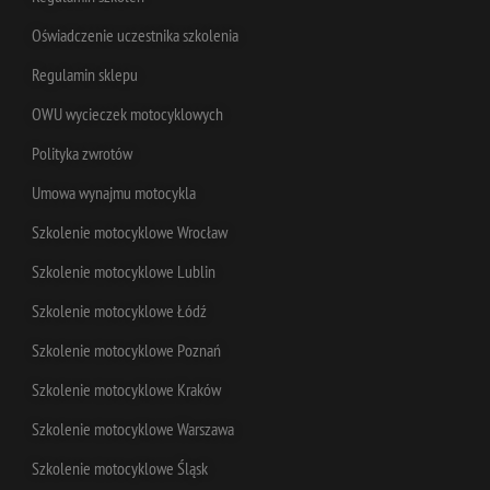
uż
k
Oświadczenie uczestnika szkolenia
mailchimp_landing_site
28 dni
Mailchimp
ko
advacademy.pl
wi
Regulamin sklepu
in
or
re
OWU wycieczek motocyklowych
uż
k
Polityka zwrotów
zo
o
te
Umowa wynajmu motocykla
IDE
1 rok
Te
Google LLC
Szkolenie motocyklowe Wrocław
je
.doubleclick.net
pr
Do
Szkolenie motocyklowe Lublin
za
in
ty
Szkolenie motocyklowe Łódź
sbjs_migrations
.advacademy.pl
Sesja
s
uż
Szkolenie motocyklowe Poznań
k
ko
wi
Szkolenie motocyklowe Kraków
in
or
Szkolenie motocyklowe Warszawa
re
uż
k
Szkolenie motocyklowe Śląsk
zo