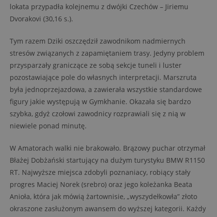
lokata przypadła kolejnemu z dwójki Czechów – Jiriemu
Dvorakovi (30,16 s.).
Tym razem Dziki oszczędził zawodnikom nadmiernych
stresów związanych z zapamiętaniem trasy. Jedyny problem
przysparzały graniczące ze sobą sekcje tuneli i luster
pozostawiające pole do własnych interpretacji. Marszruta
była jednoprzejazdowa, a zawierała wszystkie standardowe
figury jakie występują w Gymkhanie. Okazała się bardzo
szybka, gdyż czołowi zawodnicy rozprawiali się z nią w
niewiele ponad minutę.
W Amatorach walki nie brakowało. Brązowy puchar otrzymał
Błażej Dobżański startujący na dużym turystyku BMW R1150
RT. Najwyższe miejsca zdobyli poznaniacy, robiący stały
progres Maciej Norek (srebro) oraz jego koleżanka Beata
Anioła, która jak mówią żartownisie, „wyszydełkowła” złoto
okraszone zasłużonym awansem do wyższej kategorii. Każdy