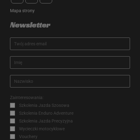
Mapa strony
Newsletter
Zainteresowania:
Szkolenia Jazda Szosowa
sbjs_first
.advacademy.pl
Sesja
Szkolenia Enduro Adventure
Szkolenia Jazda Precyzyjna
Wycieczki motocyklowe
Vouchery