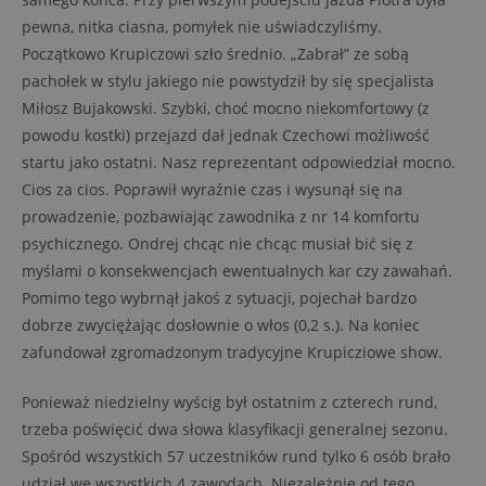
pewna, nitka ciasna, pomyłek nie uświadczyliśmy.
Początkowo Krupiczowi szło średnio. „Zabrał” ze sobą
pachołek w stylu jakiego nie powstydził by się specjalista
Miłosz Bujakowski. Szybki, choć mocno niekomfortowy (z
powodu kostki) przejazd dał jednak Czechowi możliwość
startu jako ostatni. Nasz reprezentant odpowiedział mocno.
Cios za cios. Poprawił wyraźnie czas i wysunął się na
prowadzenie, pozbawiając zawodnika z nr 14 komfortu
psychicznego. Ondrej chcąc nie chcąc musiał bić się z
myślami o konsekwencjach ewentualnych kar czy zawahań.
Pomimo tego wybrnął jakoś z sytuacji, pojechał bardzo
dobrze zwyciężając dosłownie o włos (0,2 s.). Na koniec
zafundował zgromadzonym tradycyjne Krupicziowe show.
Ponieważ niedzielny wyścig był ostatnim z czterech rund,
trzeba poświęcić dwa słowa klasyfikacji generalnej sezonu.
Spośród wszystkich 57 uczestników rund tylko 6 osób brało
udział we wszystkich 4 zawodach. Niezależnie od tego