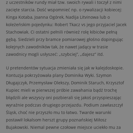
z uczestników rundy miał tzw. swoich rywali i toczył z nimi
zacięte starcia. Dość wspomnieć np. o rywalizacji kobiecej:
Kinga Kotaba, Joanna Ogórek, Nadija Litvinowa lub o
koleżeńskim pojedynku: Robert Tkacz vs jego przyjaciel Jacek
Stachowiak. Ci ostatni pełnili również rolę kibiców pełną
gębą. Siedzieli przy bramce pomiarowej głośno dopingując
kolejnych zawodników tak, że nawet jadący w trasie
zawodnicy mogli usłyszeć: „szybciej”, „dajesz” itd.
U pretendentów sytuacja zmieniała się jak w kalejdoskopie.
Kontuzja pokrzyżowała plany Dominika Wyki. Szymon
Długajczyk, Przemysław Olekszy, Dominik Staruch, Krzysztof
Kupiec mieli w pierwszej próbie zawahania bądź trochę
błądzili ale wszyscy oni pozbierali się jakoś przyspieszając
wyraźnie podczas drugiego przejazdu. Podium zawłaszczył
Śląsk, choć nie przyszło mu to łatwo. Twarde warunki
postawił lokalsom herszt grupy poznańskiej Miłosz
Bujakowski. Niemal pewne czołowe miejsce uciekło mu za