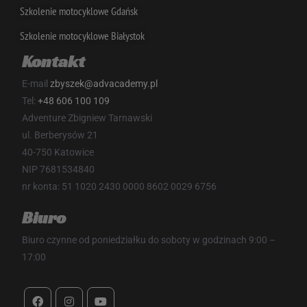
o
Szkolenie motocyklowe Gdańsk
te
Szkolenie motocyklowe Białystok
Kontakt
sbjs_current
.advacademy.pl
Sesja
E-mail
zbyszek@advacademy.pl
Tel:
+48 606 100 109
Adventure Zbigniew Tarnawski
ul. Berberysów 21
40-750 Katowice
NIP 7681534840
nr konta: 51 1020 2430 0000 8602 0029 6756
_ga
1 rok 1 miesiąc
Google LLC
.advacademy.pl
Biuro
Biuro czynne od poniedziałku do soboty w godzinach 9:00 –
17:00