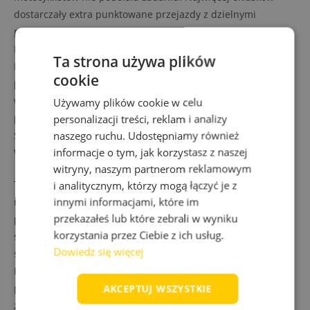
dostarczały extra punktowane przejazdy z dzielnymi
pasażerami. Furorę zrobił występ trenera ADV Academy
Rafała Sobczaka wespół z jego koleżanką Aleksandrą
Ta strona używa plików
Bobińską w roli aktywnego plecaka (oboje otrzymali srebrny
cookie
puchar). Dzięki tej parze mogliśmy oglądać zarówno
wzorowy balans ridera jak i modelowe zachowanie
Używamy plików cookie w celu
pasażerki. Konkurs wygrał reprezentant Łodzi Dominik
personalizacji treści, reklam i analizy
naszego ruchu. Udostępniamy również
Staruch, natomiast trzecie miejsce zajął Dariusz Łukasik z
informacje o tym, jak korzystasz z naszej
Wieliczki, obaj jadący solo.
witryny, naszym partnerom reklamowym
Tradycyjnie nie zawiodła obsługa zawodów. Dzięki
i analitycznym, którzy mogą łączyć je z
innymi informacjami, które im
nieustannej pracy szeregu osób rywalizowaliśmy bez
przekazałeś lub które zebrali w wyniku
przeszkód w koleżeńskiej atmosferze. Brawa należą się dla
korzystania przez Ciebie z ich usług.
sędziego głównego Filipa Pająka, sędziów pomocniczych,
Dowiedz się więcej
stolika, a także całej obsługi technicznej niedzielnej imprezy.
Finałowa runda sezonu 2022 napawa optymizmem. Praca u
podstaw wykonana za sprawą pasjonatów Gymkhany
AKCEPTUJ WSZYSTKIE
zaktywizowała lokalne grupy treningowe. To z kolei